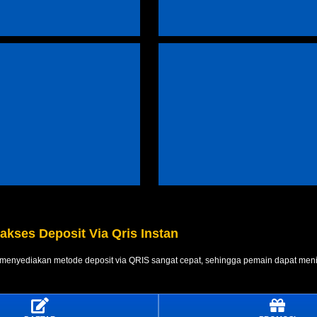
kses Deposit Via Qris Instan
 menyediakan metode deposit via QRIS sangat cepat, sehingga pemain dapat 