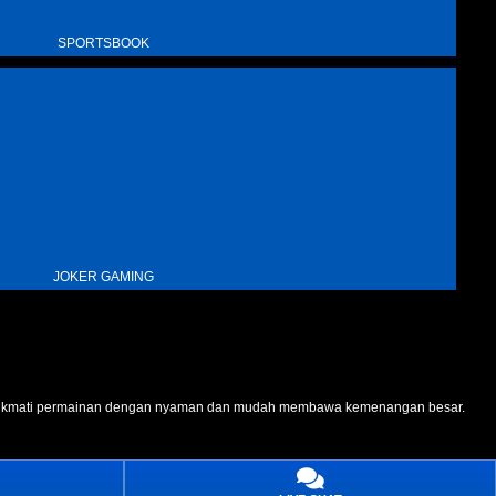
SPORTSBOOK
JOKER GAMING
menikmati permainan dengan nyaman dan mudah membawa kemenangan besar.